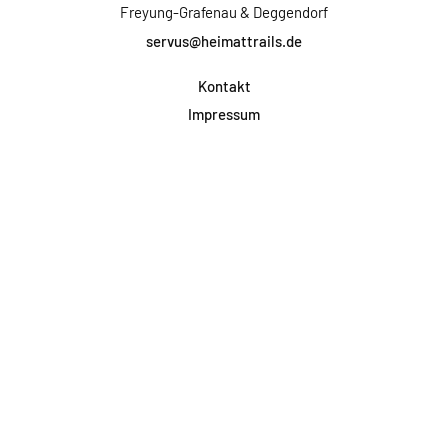
Freyung-Grafenau & Deggendorf
servus@heimattrails.de
Kontakt
Impressum
Datenschutz
AGB & Teilnahme
FAQ
Login für Firmen
Facebook
Instagram