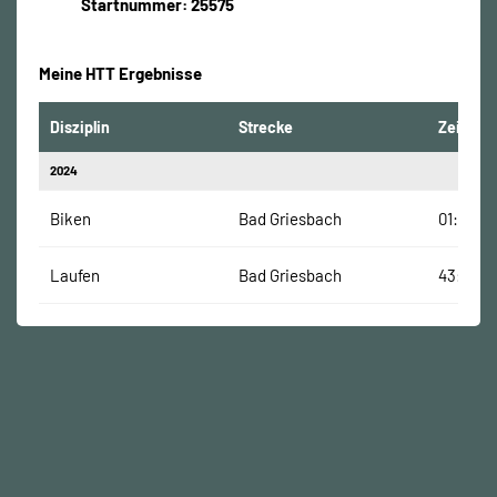
Startnummer: 25575
Meine HTT Ergebnisse
Disziplin
Strecke
Zeit
2024
Biken
Bad Griesbach
01:31:45
Laufen
Bad Griesbach
43:15 Mi