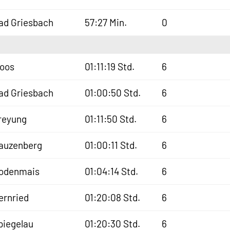
ad Griesbach
57:27 Min.
0
oos
01:11:19 Std.
6
ad Griesbach
01:00:50 Std.
6
reyung
01:11:50 Std.
6
auzenberg
01:00:11 Std.
6
odenmais
01:04:14 Std.
6
ernried
01:20:08 Std.
6
piegelau
01:20:30 Std.
6