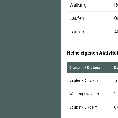
Walking
R
Laufen
G
Laufen
A
Meine eigenen Aktivitä
Disziplin / Distanz
D
Laufen / 3,42 km
12
Walking / 4,12 km
12
Laufen / 6,73 km
07