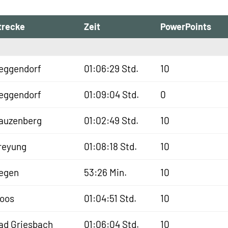
trecke
Zeit
PowerPoints
eggendorf
01:06:29 Std.
10
eggendorf
01:09:04 Std.
0
auzenberg
01:02:49 Std.
10
reyung
01:08:18 Std.
10
egen
53:26 Min.
10
oos
01:04:51 Std.
10
ad Griesbach
01:06:04 Std.
10