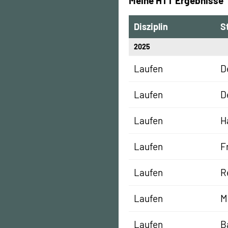
Meine HTT Ergebnisse
Disziplin
S
2025
Laufen
D
Laufen
D
Laufen
H
Laufen
F
Laufen
R
Laufen
M
Laufen
B