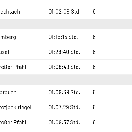
iechtach
01:02:09 Std.
6
lmberg
01:15:15 Std.
6
usel
01:28:40 Std.
6
roßer Pfahl
01:08:49 Std.
6
sarauen
01:09:39 Std.
6
rotjacklriegel
01:07:29 Std.
6
roßer Pfahl
01:09:37 Std.
6