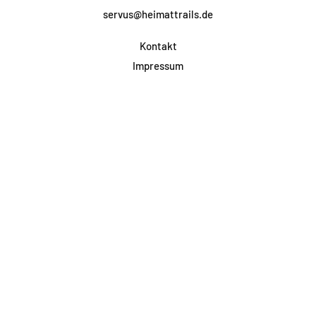
servus@heimattrails.de
Kontakt
Impressum
Datenschutz
AGB & Teilnahme
FAQ
Login für Firmen
Facebook
Instagram