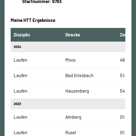
Startnummer: 6793
Meine HTT Ergebnisse
Disziplin
Strecke
Zeit
2024
Laufen
Moos
48:38 M
Laufen
Bad Griesbach
51:00 Mi
Laufen
Hauzenberg
54:23 M
2023
Laufen
Almberg
01:05:23
Laufen
Rusel
01:14:42