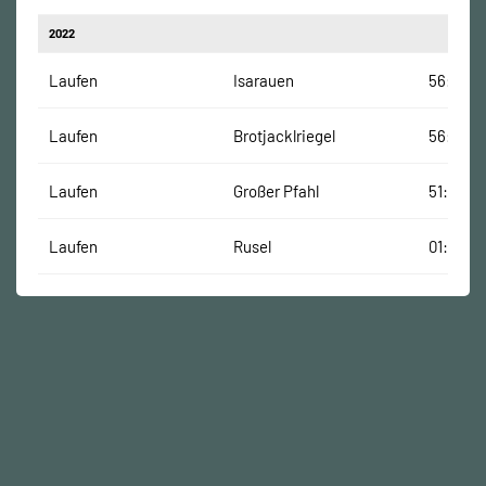
2022
Laufen
Isarauen
56:30 M
Laufen
Brotjacklriegel
56:04 M
Laufen
Großer Pfahl
51:19 Mi
Laufen
Rusel
01:20:02