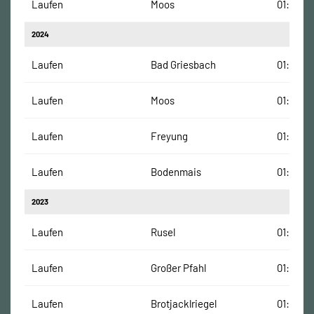
Laufen
Moos
01:29:30
2024
Laufen
Bad Griesbach
01:28:24
Laufen
Moos
01:30:48
Laufen
Freyung
01:32:09
Laufen
Bodenmais
01:54:52
2023
Laufen
Rusel
01:58:23
Laufen
Großer Pfahl
01:31:12
Laufen
Brotjacklriegel
01:28:45