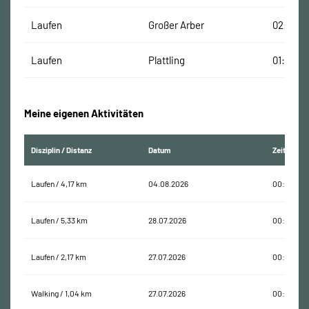
Laufen
Großer Arber
02:52:37
Laufen
Plattling
01:36:34
Meine eigenen Aktivitäten
Disziplin / Distanz
Datum
Zeit
Laufen / 4,17 km
04.08.2026
00:39:13
Laufen / 5,33 km
28.07.2026
00:45:00
Laufen / 2,17 km
27.07.2026
00:31:05
Walking / 1,04 km
27.07.2026
00:19:27