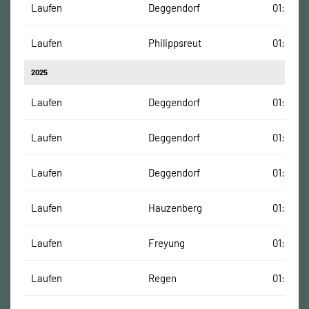
Laufen
Deggendorf
01:51:34
Laufen
Philippsreut
01:14:08
2025
Laufen
Deggendorf
01:44:05
Laufen
Deggendorf
01:36:12
Laufen
Deggendorf
01:35:58
Laufen
Hauzenberg
01:26:05
Laufen
Freyung
01:50:32
Laufen
Regen
01:22:39