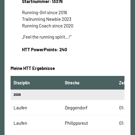
Startnummer: 13376
Running-Girl since 2016
Trailrunning Newbie 2023
Running Coach since 2020
„Feel the running spirit…!“
HTT PowerPoints: 240
Meine HTT Ergebnisse
Disziplin
Strecke
Zeit
2026
Laufen
Deggendorf
01:51:34
Laufen
Philippsreut
01:14:08