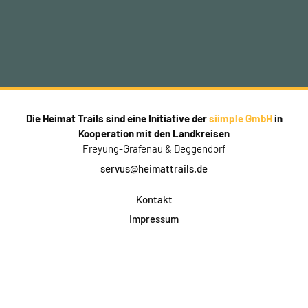
Die Heimat Trails sind eine Initiative der
siimple GmbH
in
Kooperation mit den Landkreisen
Freyung-Grafenau & Deggendorf
servus@heimattrails.de
Kontakt
Impressum
Datenschutz
AGB & Teilnahme
FAQ
Login für Firmen