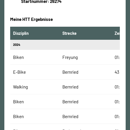
Startnummer: 26274
Meine HTT Ergebnisse
Disziplin
Strecke
Zeit
2024
Biken
Freyung
01:28:43
E-Bike
Bernried
43:01 Mi
Walking
Bernried
01:44:32
Biken
Bernried
01:16:08
Biken
Bernried
01:12:43