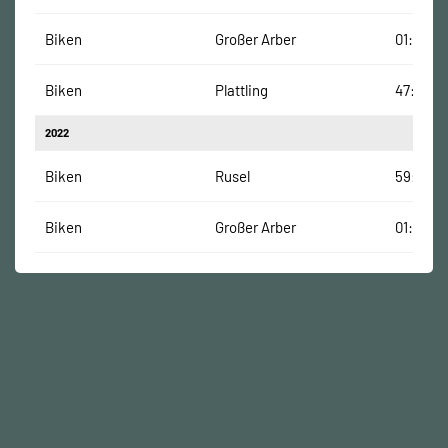
Biken
Großer Arber
01:07:00
Biken
Plattling
47:29 Mi
2022
Biken
Rusel
59:55 M
Biken
Großer Arber
01:06:45