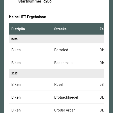
Startnummer: 3263
Meine HTT Ergebnisse
Disziplin
Strecke
Zeit
2024
Biken
Bernried
01:44:38
Biken
Bodenmais
01:16:00
2023
Biken
Rusel
58:31 Mi
Biken
Brotjacklriegel
01:02:00
Biken
Großer Arber
01:07:00