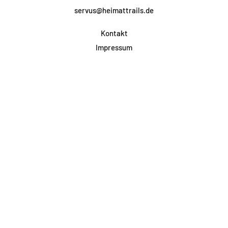
servus@heimattrails.de
Kontakt
Impressum
Datenschutz
AGB & Teilnahme
FAQ
Login für Firmen
Facebook
Instagram