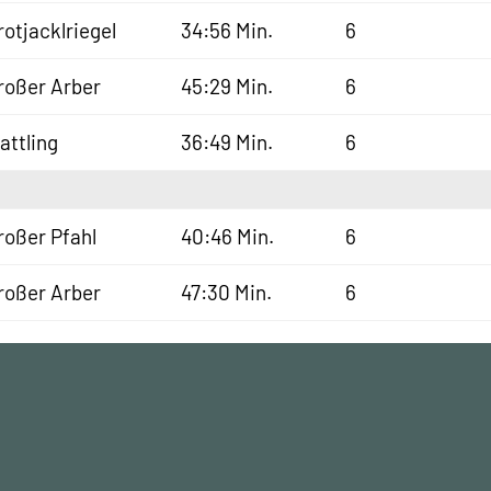
rotjacklriegel
34:56 Min.
6
roßer Arber
45:29 Min.
6
lattling
36:49 Min.
6
roßer Pfahl
40:46 Min.
6
roßer Arber
47:30 Min.
6