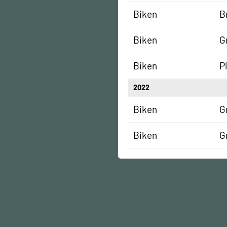
Biken
B
Biken
G
Biken
P
2022
Biken
G
Biken
G