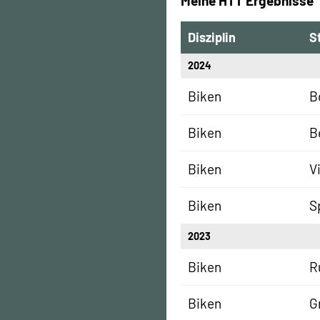
Meine HTT Ergebnisse
Disziplin
S
2024
Biken
B
Biken
B
Biken
V
Biken
S
2023
Biken
R
Biken
G