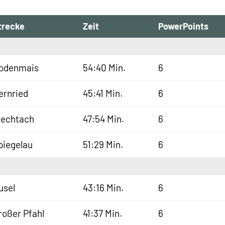
trecke
Zeit
PowerPoints
odenmais
54:40 Min.
6
ernried
45:41 Min.
6
iechtach
47:54 Min.
6
piegelau
51:29 Min.
6
usel
43:16 Min.
6
roßer Pfahl
41:37 Min.
6