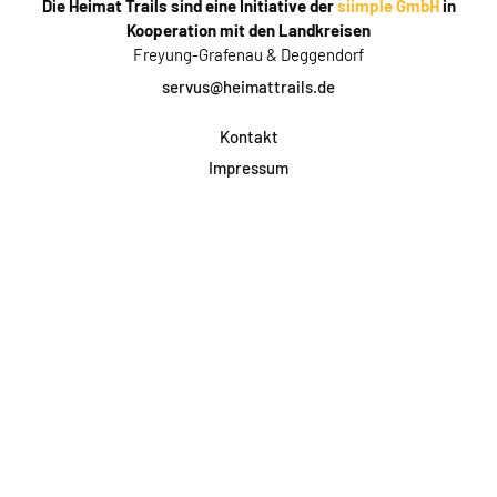
Die Heimat Trails sind eine Initiative der
siimple GmbH
in
Kooperation mit den Landkreisen
Freyung-Grafenau & Deggendorf
servus@heimattrails.de
Kontakt
Impressum
Datenschutz
AGB & Teilnahme
FAQ
Login für Firmen
Facebook
Instagram