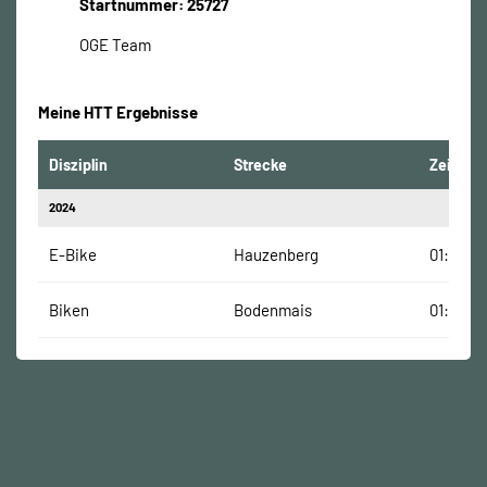
Startnummer: 25727
OGE Team
Meine HTT Ergebnisse
Disziplin
Strecke
Zeit
2024
E-Bike
Hauzenberg
01:03:00
Biken
Bodenmais
01:40:41