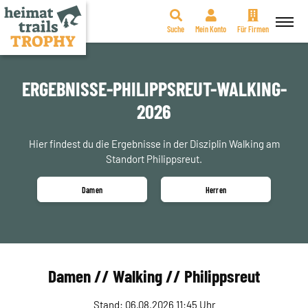
Suche
Mein Konto
Für Firmen
Zum
Inhalt
springen
ERGEBNISSE-PHILIPPSREUT-WALKING-
2026
Hier findest du die Ergebnisse in der Disziplin Walking am
Standort Philippsreut.
Damen
Herren
Damen // Walking // Philippsreut
Stand: 06.08.2026 11:45 Uhr