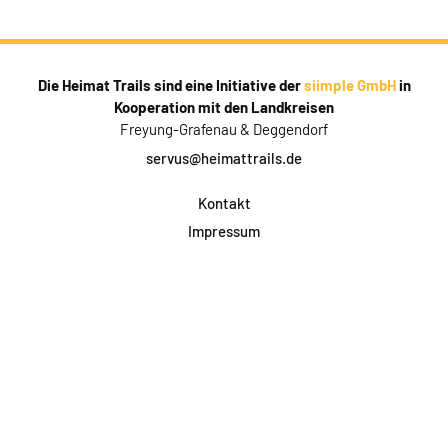
Die Heimat Trails sind eine Initiative der
siimple GmbH
in
Kooperation mit den Landkreisen
Freyung-Grafenau & Deggendorf
servus@heimattrails.de
Kontakt
Impressum
Datenschutz
AGB & Teilnahme
FAQ
Login für Firmen
Facebook
Instagram