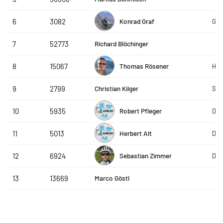
Konrad Graf
6
3082
Gra
Richard Blöchinger
7
52773
Thomas Rösener
8
15067
HTT
Christian Kilger
9
2799
Sta
Robert Pfleger
10
5935
Dob
Herbert Alt
11
5013
Dob
Sebastian Zimmer
12
6924
DAP
Marco Göstl
13
13669