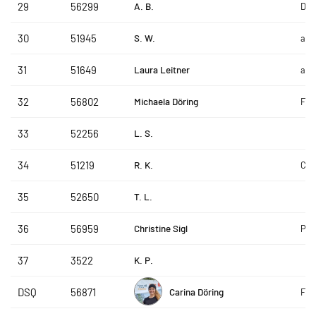
A. B.
29
56299
DAP
S. W.
30
51945
amb
Laura Leitner
31
51649
amb
Michaela Döring
32
56802
Fam
L. S.
33
52256
R. K.
34
51219
Car
T. L.
35
52650
Christine Sigl
36
56959
PIN
K. P.
37
3522
Carina Döring
DSQ
56871
Fam