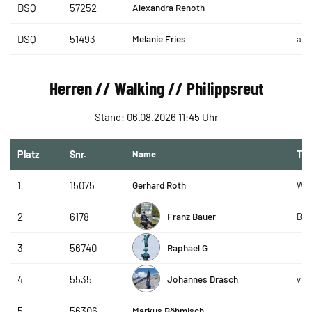
Alexandra Renoth
DSQ
57252
Melanie Fries
DSQ
51493
amb
Herren // Walking // Philippsreut
Stand: 06.08.2026 11:45 Uhr
Platz
Snr.
Name
Te
Gerhard Roth
1
15075
WSV
Franz Bauer
2
6178
B+F
Raphael G
3
56740
Johannes Drasch
4
5535
vhs
Markus Böhmisch
5
56306