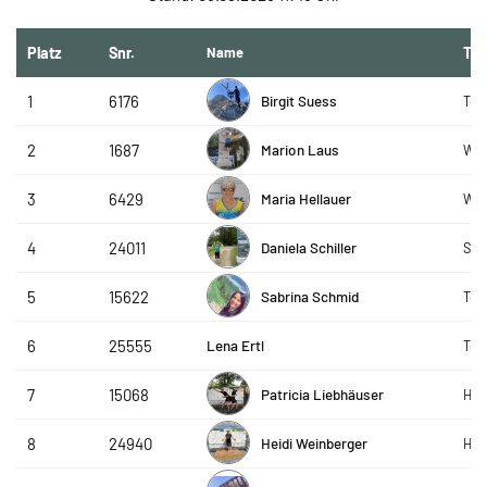
Platz
Snr.
Name
Te
Birgit Suess
1
6176
Tea
Marion Laus
2
1687
WSV
Maria Hellauer
3
6429
WSV
Daniela Schiller
4
24011
SLC
Sabrina Schmid
5
15622
Tea
Lena Ertl
6
25555
Tea
Patricia Liebhäuser
7
15068
HTT
Heidi Weinberger
8
24940
HTT