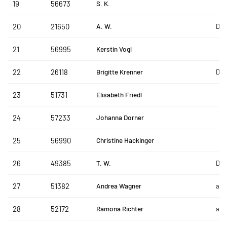
S. K.
19
56673
A. W.
20
21650
DAP
Kerstin Vogl
21
56995
Brigitte Krenner
22
26118
DAP
Elisabeth Friedl
23
51731
Johanna Dorner
24
57233
Christine Hackinger
25
56990
T. W.
26
49385
DAP
Andrea Wagner
27
51382
amb
Ramona Richter
28
52172
amb