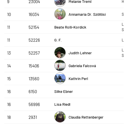
Melanie Treml
9
23004
HTT
Annamaria Dr. Szöllösi
10
16034
Sti
Lan
Beate Rolli-Kordick
11
52154
SG 
G. F.
11
52226
Lan
Lan
Judith Lehner
13
52257
SG 
Gabriela Falcová
14
15406
Kathrin Perl
15
13560
Silke Ebner
16
6150
Lisa Riedl
16
56996
Claudia Rettenberger
18
2931