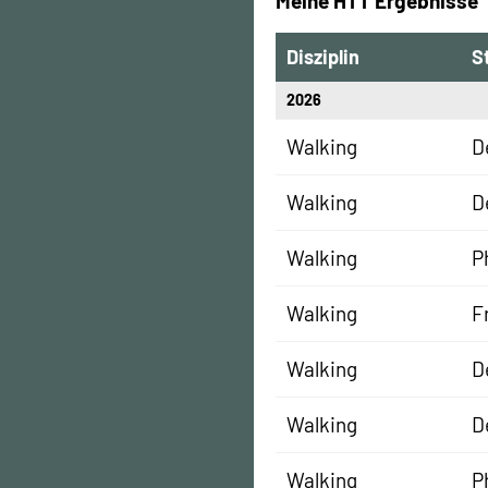
Meine HTT Ergebnisse
Disziplin
S
2026
Walking
D
Walking
D
Walking
P
Walking
F
Walking
D
Walking
D
Walking
P