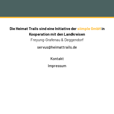
Die Heimat Trails sind eine Initiative der
siimple GmbH
in
Kooperation mit den Landkreisen
Freyung-Grafenau & Deggendorf
servus@heimattrails.de
Kontakt
Impressum
Datenschutz
AGB & Teilnahme
FAQ
Login für Firmen