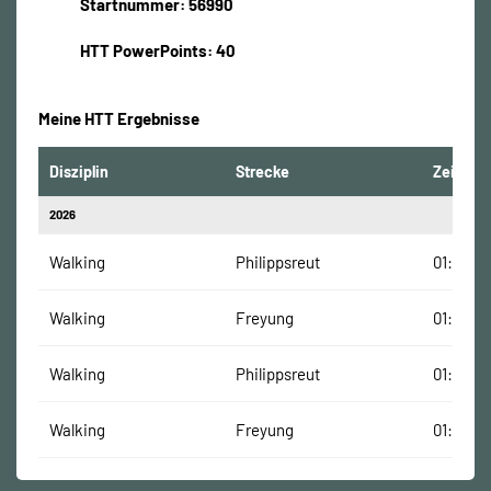
Startnummer: 56990
HTT PowerPoints: 40
Meine HTT Ergebnisse
Disziplin
Strecke
Zeit
2026
Walking
Philippsreut
01:37:19
Walking
Freyung
01:55:32
Walking
Philippsreut
01:37:19
Walking
Freyung
01:55:32