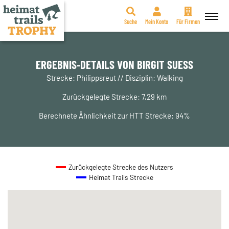
Suche
Mein Konto
Für Firmen
Zum
Inhalt
springen
ERGEBNIS-DETAILS VON BIRGIT SUESS
Strecke: Philippsreut // Disziplin: Walking
Zurückgelegte Strecke: 7,29 km
Berechnete Ähnlichkeit zur HTT Strecke: 94%
Zurückgelegte Strecke des Nutzers
Heimat Trails Strecke