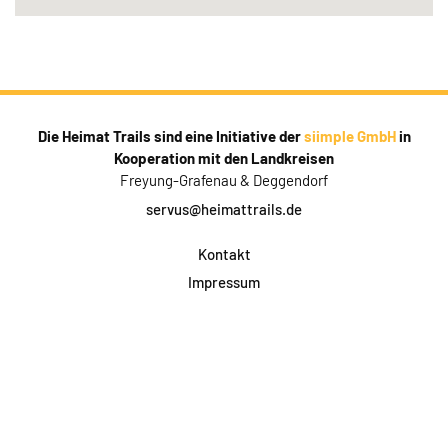
Die Heimat Trails sind eine Initiative der
siimple GmbH
in
Kooperation mit den Landkreisen
Freyung-Grafenau & Deggendorf
servus@heimattrails.de
Kontakt
Impressum
Datenschutz
AGB & Teilnahme
FAQ
Login für Firmen