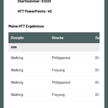
Startnummer: 57233
HTT PowerPoints: 40
Meine HTT Ergebnisse
Disziplin
Strecke
Zeit
2026
Walking
Philippsreut
01:36:56
Walking
Freyung
01:54:56
Walking
Philippsreut
01:36:56
Walking
Freyung
01:54:56