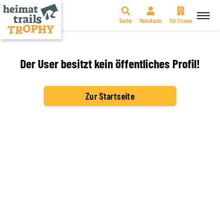
Suche
Mein Konto
Für Firmen
Zum
Inhalt
springen
Der User besitzt kein öffentliches Profil!
Zur Startseite