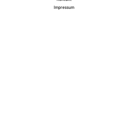
Impressum
Datenschutz
AGB & Teilnahme
FAQ
Login für Firmen
Facebook
Instagram
Jetzt Newsletter abonnieren