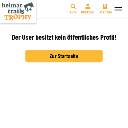
Suche
Mein Konto
Für Firmen
Zum
Inhalt
springen
Der User besitzt kein öffentliches Profil!
Zur Startseite