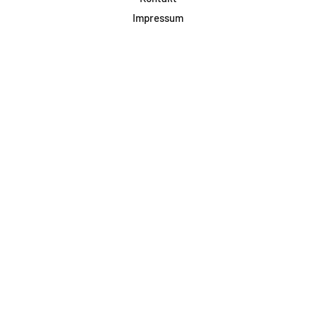
Impressum
Datenschutz
AGB & Teilnahme
FAQ
Login für Firmen
Facebook
Instagram
Jetzt Newsletter abonnieren