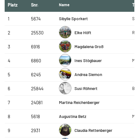
Platz
Snr.
Name
Te
Sibylle Sporkert
1
5674
SLC
Elke Höft
2
25530
RSC
Magdalena Groß
3
6916
Ines Stögbauer
4
6860
MAD
Andrea Siemon
5
6245
Susi Röhnert
6
25844
Bee
Martina Reichenberger
7
24081
Augustina Betz
8
5618
Mes
Claudia Rettenberger
9
2931