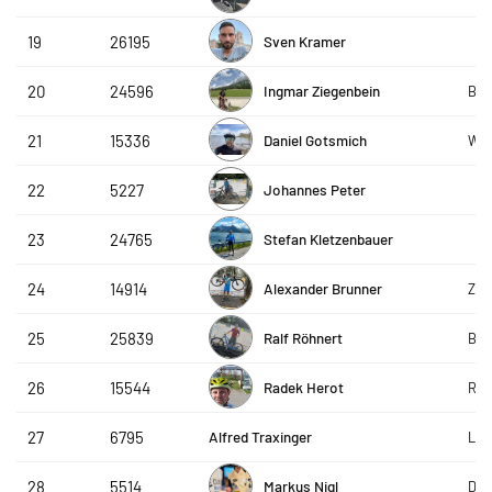
Sven Kramer
19
26195
Ingmar Ziegenbein
20
24596
Bay
Daniel Gotsmich
21
15336
W4i
Johannes Peter
22
5227
Stefan Kletzenbauer
23
24765
Alexander Brunner
24
14914
ZF 
Ralf Röhnert
25
25839
Bee
Radek Herot
26
15544
RHs
Alfred Traxinger
27
6795
Lan
Markus Nigl
28
5514
DAP