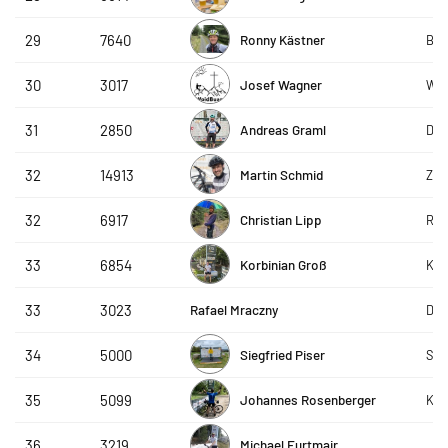
Ronny Kästner
29
7640
Bay
Josef Wagner
30
3017
Wo
Andreas Graml
31
2850
DAP
Martin Schmid
32
14913
ZF 
Christian Lipp
32
6917
Rei
Korbinian Groß
33
6854
Kna
Rafael Mraczny
33
3023
DAP
Siegfried Piser
34
5000
Spa
Johannes Rosenberger
35
5099
Kna
Michael Furtmair
36
3219