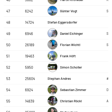
Günter Vogt
47
6242
SRC
Stefan Eggersdorfer
48
14724
Daniel Eichinger
49
6946
Ses
Florian Wichtl
50
26189
Ses
Frank Höft
51
19463
Simon Scholler
52
5950
Stephan Andres
53
25604
#pr
Sebastian Zimmer
54
6924
DAP
Christian Röckl
55
14839
AVS