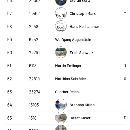
Stefan Kunz
56
25002
Christoph Marx
57
13462
Mes
Hans Kellhammer
58
2948
Wolfgang Augenstein
59
6252
Erich Schweikl
60
22710
Martin Emlinger
61
6113
Die
Matthias Schröder
62
22819
#g
Günther Reichl
63
26274
Stephan Killian
64
15103
Josef Kaser
65
1518
Tea