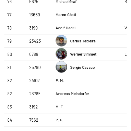
Michael Graf
76
5675
Rea
Marco Göstl
77
13669
Adolf Hackl
78
3199
WSV
Carlos Teixeira
79
23423
Werner Simmet
80
6788
Lan
Sergio Cavaco
81
25790
P. M.
82
24102
Andreas Meindorfer
82
23785
M. F.
83
3192
P. B.
84
7562