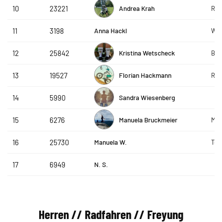
Andrea Krah
10
23221
R&S
Anna Hackl
11
3198
WSV
Kristina Wetscheck
12
25842
Bee
Florian Hackmann
13
19527
Rea
Sandra Wiesenberg
14
5990
Manuela Bruckmeier
15
6276
MS 
Manuela W.
16
25730
Te
N. S.
17
6949
Herren // Radfahren // Freyung