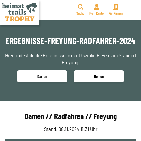
Suche
Mein Konto
Für Firmen
Zum
Inhalt
springen
ERGEBNISSE-FREYUNG-RADFAHRER-2024
Hier findest du die Ergebnisse in der Disziplin E-Bike am Standort
Freyung.
Damen
Herren
Damen // Radfahren // Freyung
Stand: 08.11.2024 11:31 Uhr