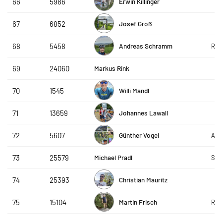
Erwin Killinger
66
5986
Josef Groß
67
6852
Andreas Schramm
68
5458
Ritz
Markus Rink
69
24060
Willi Mandl
70
1545
Johannes Lawall
71
13659
Günther Vogel
72
5607
Apt
Michael Pradl
73
25579
Sta
Christian Mauritz
74
25393
Martin Frisch
75
15104
Roh