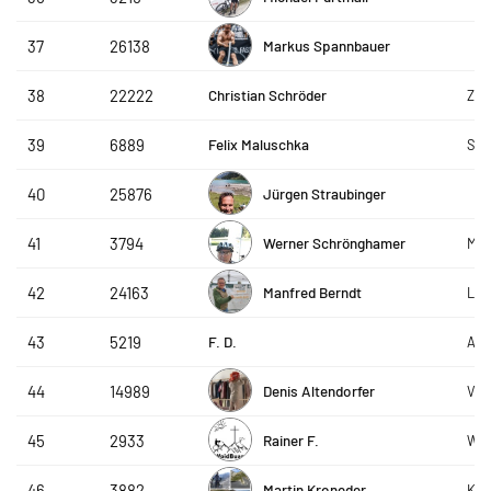
Markus Spannbauer
37
26138
Christian Schröder
38
22222
ZF_
Felix Maluschka
39
6889
SRC
Jürgen Straubinger
40
25876
Werner Schrönghamer
41
3794
MTB
Manfred Berndt
42
24163
Lav
F. D.
43
5219
AVS
Denis Altendorfer
44
14989
VPI
Rainer F.
45
2933
Wo
Martin Kroneder
46
3882
Kna