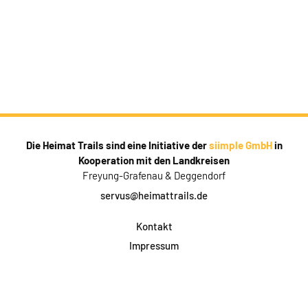
Die Heimat Trails sind eine Initiative der
siimple GmbH
in
Kooperation mit den Landkreisen
Freyung-Grafenau & Deggendorf
servus@heimattrails.de
Kontakt
Impressum
Datenschutz
AGB & Teilnahme
FAQ