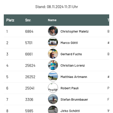
Stand: 08.11.2024 11:31 Uhr
Platz
Snr.
Name
Te
Christopher Maletz
1
6864
Bay
Marco Göttl
2
5701
#te
Gerhard Fuchs
3
6661
Bay
Christian Lorenz
4
25624
Matthias Artmann
5
26252
#te
Robert Pauli
6
25041
Pau
Stefan Brunnbauer
7
3306
FC 
Jirko Schöttl
8
5985
W4i