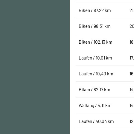
Biken / 87,22 km
21
Biken / 98,31 km
2
Biken / 102,13 km
18
Laufen / 10,01 km
17
Laufen / 10,40 km
16
Biken / 82,17 km
14
Walking / 4,11 km
14
Laufen / 40,04 km
12