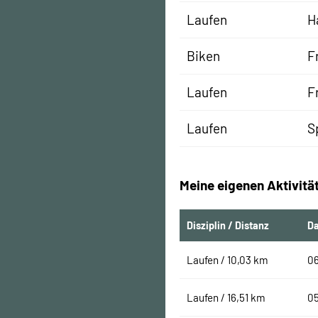
Laufen
H
Biken
F
Laufen
F
Laufen
S
Meine eigenen Aktivitä
Disziplin / Distanz
D
Laufen / 10,03 km
0
Laufen / 16,51 km
0