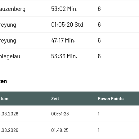
auzenberg
53:02 Min.
6
reyung
01:05:20 Std.
6
reyung
47:17 Min.
6
piegelau
53:36 Min.
6
ten
atum
Zeit
PowerPoints
6.08.2026
00:51:23
1
5.08.2026
01:48:25
1