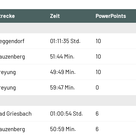
trecke
Zeit
PowerPoints
eggendorf
01:11:35 Std.
10
auzenberg
51:44 Min.
10
reyung
49:49 Min.
10
reyung
59:47 Min.
0
ad Griesbach
01:00:54 Std.
6
auzenberg
50:59 Min.
6