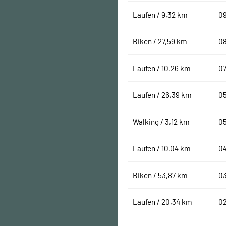
Laufen / 9,32 km
09
Biken / 27,59 km
08
Laufen / 10,26 km
07
Laufen / 26,39 km
05
Walking / 3,12 km
05
Laufen / 10,04 km
04
Biken / 53,87 km
03
Laufen / 20,34 km
02