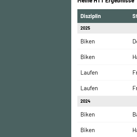
Meine HTT Ergebnisse
Disziplin
S
2025
Biken
D
Biken
H
Laufen
F
Laufen
F
2024
Biken
B
Biken
H