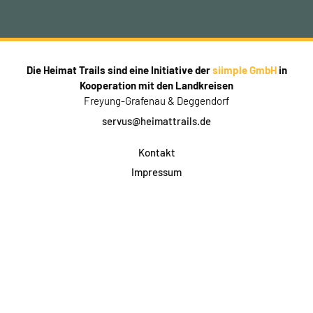
Die Heimat Trails sind eine Initiative der
siimple GmbH
in
Kooperation mit den Landkreisen
Freyung-Grafenau & Deggendorf
servus@heimattrails.de
Kontakt
Impressum
Datenschutz
AGB & Teilnahme
FAQ
Login für Firmen