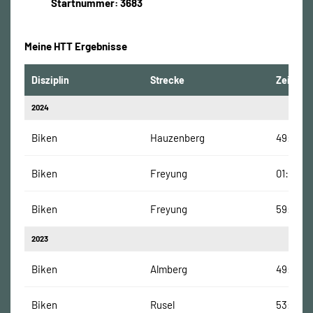
Startnummer: 3683
Meine HTT Ergebnisse
Disziplin
Strecke
Zeit
2024
Biken
Hauzenberg
49:12 Mi
Biken
Freyung
01:02:48
Biken
Freyung
59:06 M
2023
Biken
Almberg
49:47 Mi
Biken
Rusel
53:41 Mi