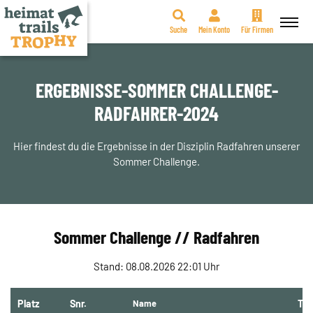
Suche
Mein Konto
Für Firmen
Zum
Inhalt
springen
ERGEBNISSE-SOMMER CHALLENGE-
RADFAHRER-2024
Hier findest du die Ergebnisse in der Disziplin Radfahren unserer
Sommer Challenge.
Sommer Challenge // Radfahren
Stand: 08.08.2026 22:01 Uhr
Platz
Snr.
Name
Te