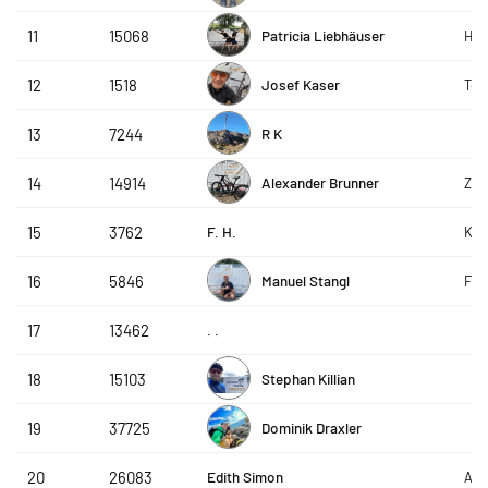
Patricia Liebhäuser
11
15068
HTT
Josef Kaser
12
1518
Tea
R K
13
7244
Alexander Brunner
14
14914
ZF 
F. H.
15
3762
Kna
Manuel Stangl
16
5846
FC 
. .
17
13462
Stephan Killian
18
15103
Dominik Draxler
19
37725
Edith Simon
20
26083
ACP