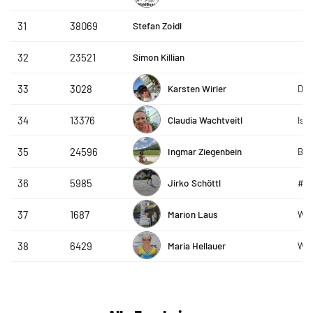
Stefan Zoidl
31
38069
Simon Killian
32
23521
Karsten Wirler
33
3028
Die
Claudia Wachtveitl
34
13376
Isa
Ingmar Ziegenbein
35
24596
Bay
Jirko Schöttl
36
5985
#wo
Marion Laus
37
1687
WSV
Maria Hellauer
38
6429
WSV