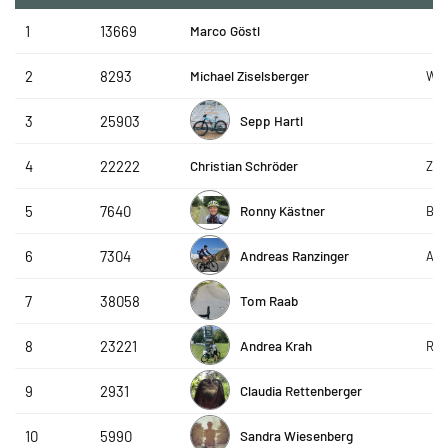
Marco Göstl
1
13669
Michael Ziselsberger
2
8293
WSV
Sepp Hartl
3
25903
Christian Schröder
4
22222
ZF_
Ronny Kästner
5
7640
Bay
Andreas Ranzinger
6
7304
AVS
Tom Raab
7
38058
Andrea Krah
8
23221
R&S
Claudia Rettenberger
9
2931
Sandra Wiesenberg
10
5990