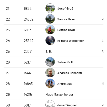
Josef Groß
21
6852
Sandra Bayer
22
24652
WSV
Bettina Groß
23
6853
Kristina Wetscheck
24
25842
Luf
S. B.
25
23371
Ant
Tobias Grill
26
5217
Andreas Schachtl
27
1544
Andre Süß
28
14843
HTT
Klaus Manzenberger
29
14215
Josef Wagner
30
3017
Wo