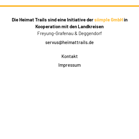
Die Heimat Trails sind eine Initiative der
siimple GmbH
in
Kooperation mit den Landkreisen
Freyung-Grafenau & Deggendorf
servus@heimattrails.de
Kontakt
Impressum
Datenschutz
AGB & Teilnahme
FAQ
Login für Firmen
Facebook
Instagram