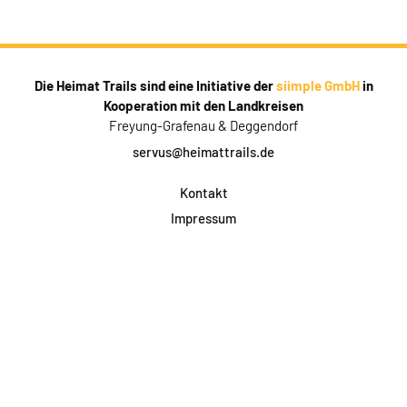
Die Heimat Trails sind eine Initiative der
siimple GmbH
in
Kooperation mit den Landkreisen
Freyung-Grafenau & Deggendorf
servus@heimattrails.de
Kontakt
Impressum
Datenschutz
AGB & Teilnahme
FAQ
Login für Firmen