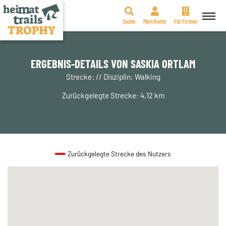
Suche
Mein Konto
Für Firmen
Zum
Inhalt
springen
ERGEBNIS-DETAILS VON SASKIA ORTLAM
Strecke: // Disziplin: Walking
Zurückgelegte Strecke: 4,12 km
Zurückgelegte Strecke des Nutzers