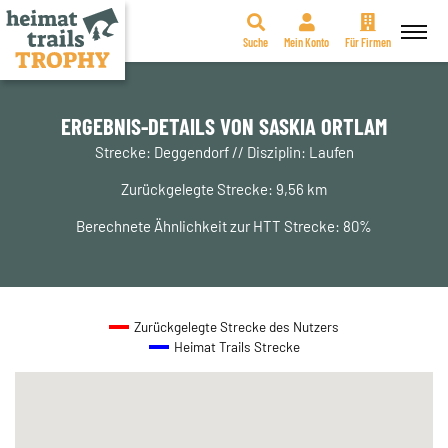
Suche
Mein Konto
Für Firmen
Zum
Inhalt
springen
ERGEBNIS-DETAILS VON SASKIA ORTLAM
Strecke: Deggendorf // Disziplin: Laufen
Zurückgelegte Strecke: 9,56 km
Berechnete Ähnlichkeit zur HTT Strecke: 80%
Zurückgelegte Strecke des Nutzers
Heimat Trails Strecke