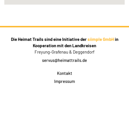
Die Heimat Trails sind eine Initiative der
siimple GmbH
in
Kooperation mit den Landkreisen
Freyung-Grafenau & Deggendorf
servus@heimattrails.de
Kontakt
Impressum
Datenschutz
AGB & Teilnahme
FAQ
Login für Firmen