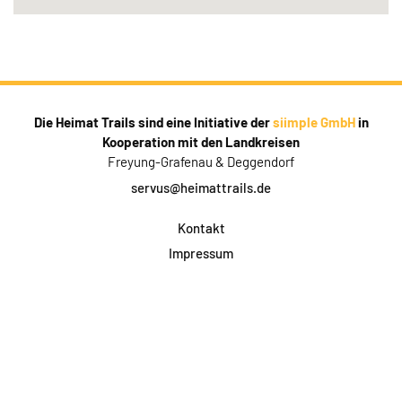
Die Heimat Trails sind eine Initiative der
siimple GmbH
in
Kooperation mit den Landkreisen
Freyung-Grafenau & Deggendorf
servus@heimattrails.de
Kontakt
Impressum
Datenschutz
AGB & Teilnahme
FAQ
Login für Firmen