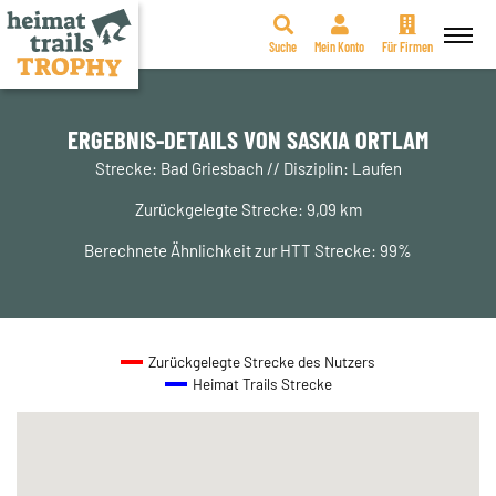
Suche
Mein Konto
Für Firmen
Zum
Inhalt
springen
ERGEBNIS-DETAILS VON SASKIA ORTLAM
Strecke: Bad Griesbach // Disziplin: Laufen
Zurückgelegte Strecke: 9,09 km
Berechnete Ähnlichkeit zur HTT Strecke: 99%
Zurückgelegte Strecke des Nutzers
Heimat Trails Strecke