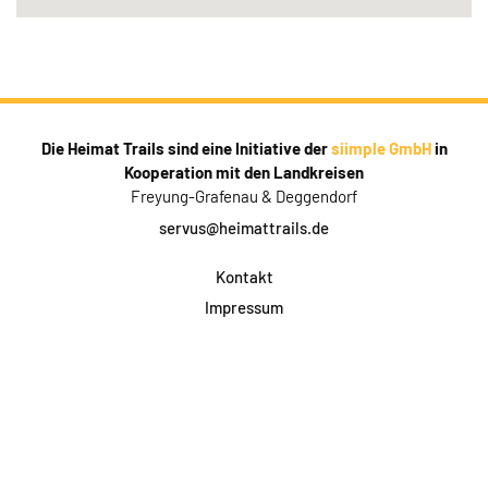
Die Heimat Trails sind eine Initiative der
siimple GmbH
in
Kooperation mit den Landkreisen
Freyung-Grafenau & Deggendorf
servus@heimattrails.de
Kontakt
Impressum
Datenschutz
AGB & Teilnahme
FAQ
Login für Firmen