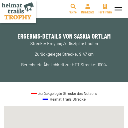
Suche
Mein Konto
Für Firmen
Zum
Inhalt
springen
ERGEBNIS-DETAILS VON SASKIA ORTLAM
Strecke: Freyung // Disziplin: Laufen
Zurückgelegte Strecke: 9,47 km
Berechnete Ähnlichkeit zur HTT Strecke: 100%
Zurückgelegte Strecke des Nutzers
Heimat Trails Strecke