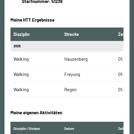
Startnummer: 51239
Meine HTT Ergebnisse
Disziplin
Strecke
Zeit
2025
Walking
Hauzenberg
01:50:13
Walking
Freyung
01:52:28
Walking
Regen
01:35:02
Meine eigenen Aktivitäten
Disziplin / Distanz
Datum
Zeit