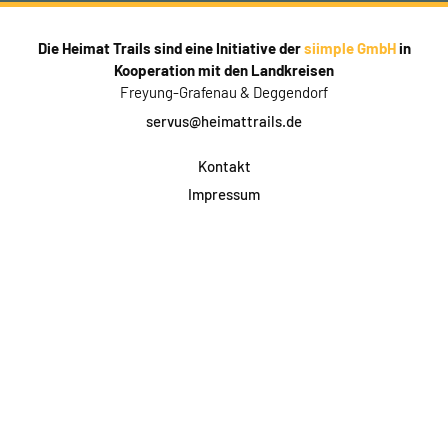
Die Heimat Trails sind eine Initiative der
siimple GmbH
in
Kooperation mit den Landkreisen
Freyung-Grafenau & Deggendorf
servus@heimattrails.de
Kontakt
Impressum
Datenschutz
AGB & Teilnahme
FAQ
Login für Firmen
Facebook
Instagram