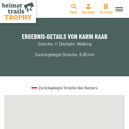
Suche
Mein Konto
Für Firmen
Zum
Inhalt
springen
ERGEBNIS-DETAILS VON KARIN RAAB
Strecke: // Disziplin: Walking
Zurückgelegte Strecke: 6,85 km
Zurückgelegte Strecke des Nutzers