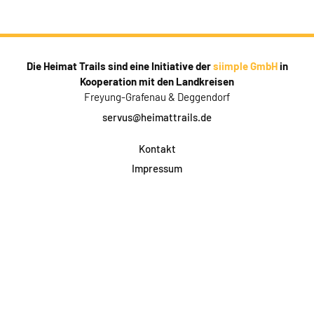
Die Heimat Trails sind eine Initiative der
siimple GmbH
in
Kooperation mit den Landkreisen
Freyung-Grafenau & Deggendorf
servus@heimattrails.de
Kontakt
Impressum
Datenschutz
AGB & Teilnahme
FAQ
Login für Firmen