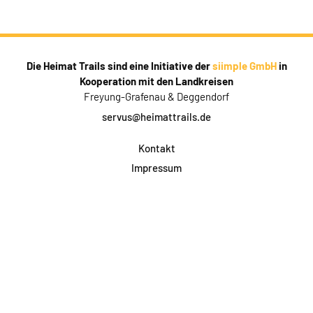
Die Heimat Trails sind eine Initiative der
siimple GmbH
in
Kooperation mit den Landkreisen
Freyung-Grafenau & Deggendorf
servus@heimattrails.de
Kontakt
Impressum
Datenschutz
AGB & Teilnahme
FAQ
Login für Firmen