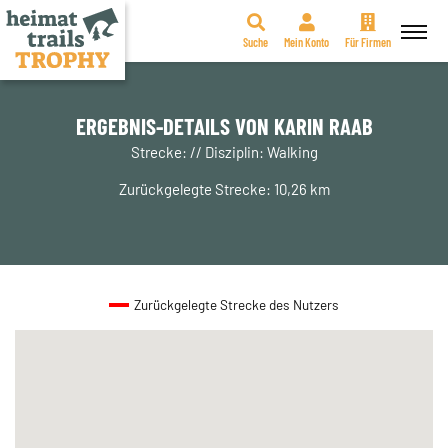
Suche
Mein Konto
Für Firmen
Zum
Inhalt
springen
ERGEBNIS-DETAILS VON KARIN RAAB
Strecke: // Disziplin: Walking
Zurückgelegte Strecke: 10,26 km
Zurückgelegte Strecke des Nutzers