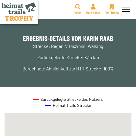
Suche
Mein Konto
Für Firmen
Zum
Inhalt
springen
ERGEBNIS-DETAILS VON KARIN RAAB
Strecke: Regen // Disziplin: Walking
Zurückgelegte Strecke: 8,15 km
Berechnete Ähnlichkeit zur HTT Strecke: 100%
Zurückgelegte Strecke des Nutzers
Heimat Trails Strecke