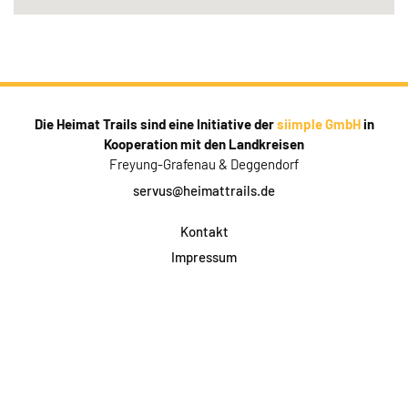
Die Heimat Trails sind eine Initiative der
siimple GmbH
in
Kooperation mit den Landkreisen
Freyung-Grafenau & Deggendorf
servus@heimattrails.de
Kontakt
Impressum
Datenschutz
AGB & Teilnahme
FAQ
Login für Firmen