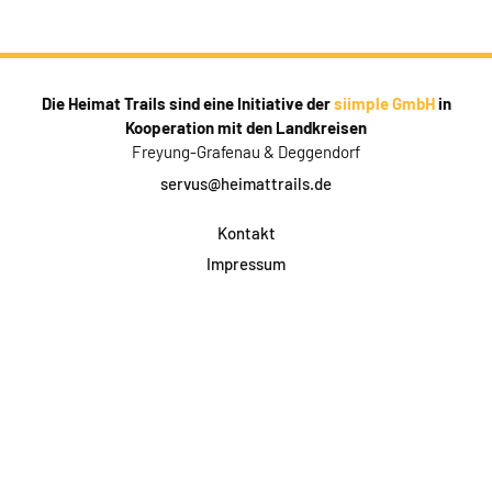
Die Heimat Trails sind eine Initiative der
siimple GmbH
in
Kooperation mit den Landkreisen
Freyung-Grafenau & Deggendorf
servus@heimattrails.de
Kontakt
Impressum
Datenschutz
AGB & Teilnahme
FAQ
Login für Firmen