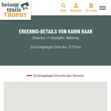
Suche
Mein Konto
Für Firmen
Zum
Inhalt
springen
ERGEBNIS-DETAILS VON KARIN RAAB
Strecke: // Disziplin: Walking
Zurückgelegte Strecke: 11,13 km
Zurückgelegte Strecke des Nutzers