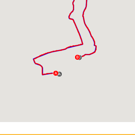
B
B
A
A