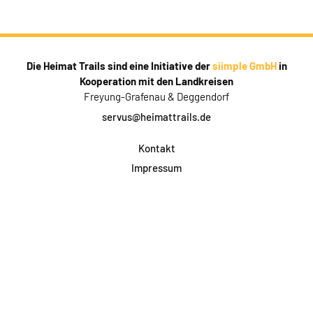
Die Heimat Trails sind eine Initiative der
siimple GmbH
in
Kooperation mit den Landkreisen
Freyung-Grafenau & Deggendorf
servus@heimattrails.de
Kontakt
Impressum
Datenschutz
AGB & Teilnahme
FAQ
Login für Firmen