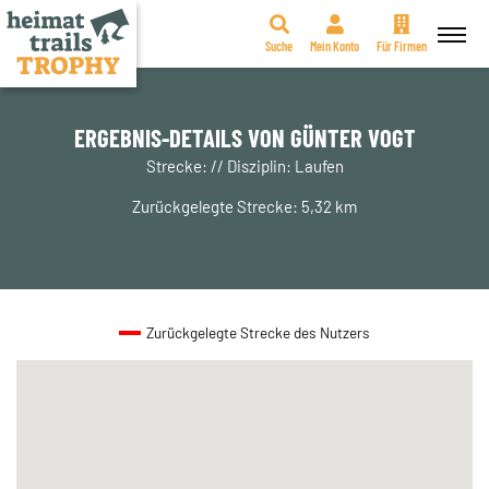
Suche
Mein Konto
Für Firmen
Zum
Inhalt
springen
ERGEBNIS-DETAILS VON GÜNTER VOGT
Strecke: // Disziplin: Laufen
Zurückgelegte Strecke: 5,32 km
Zurückgelegte Strecke des Nutzers