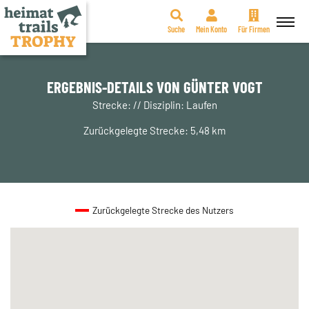
Suche
Mein Konto
Für Firmen
Zum
Inhalt
springen
ERGEBNIS-DETAILS VON GÜNTER VOGT
Strecke: // Disziplin: Laufen
Zurückgelegte Strecke: 5,48 km
Zurückgelegte Strecke des Nutzers