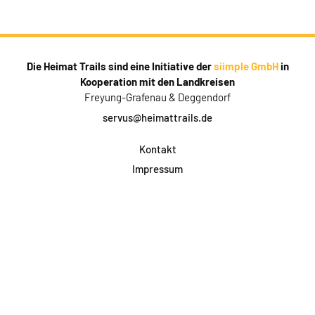
Die Heimat Trails sind eine Initiative der
siimple GmbH
in
Kooperation mit den Landkreisen
Freyung-Grafenau & Deggendorf
servus@heimattrails.de
Kontakt
Impressum
Datenschutz
AGB & Teilnahme
FAQ
Login für Firmen