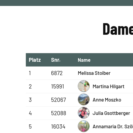
Dame
Platz
Snr.
Name
1
6872
Melissa Stoiber
2
15991
Martina Hilgart
3
52067
Anne Moszko
4
52088
Julia Gsottberger
5
16034
Annamaria Dr. Szöl