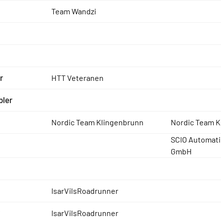
Team Wandzi
r
HTT Veteranen
bler
Nordic Team Klingenbrunn
Nordic Team K
SCIO Automati
GmbH
IsarVilsRoadrunner
IsarVilsRoadrunner