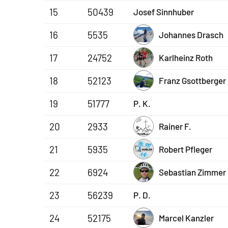
15
50439
Josef Sinnhuber
16
5535
Johannes Drasch
17
24752
Karlheinz Roth
18
52123
Franz Gsottberger
19
51777
P. K.
20
2933
Rainer F.
21
5935
Robert Pfleger
22
6924
Sebastian Zimmer
23
56239
P. D.
24
52175
Marcel Kanzler