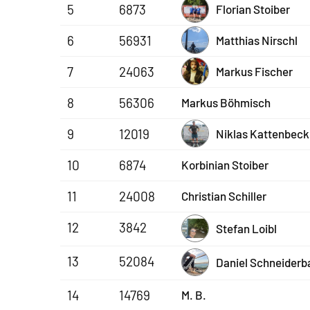
5
6873
Florian Stoiber
6
56931
Matthias Nirschl
7
24063
Markus Fischer
8
56306
Markus Böhmisch
9
12019
Niklas Kattenbeck
10
6874
Korbinian Stoiber
11
24008
Christian Schiller
12
3842
Stefan Loibl
13
52084
Daniel Schneiderb
14
14769
M. B.