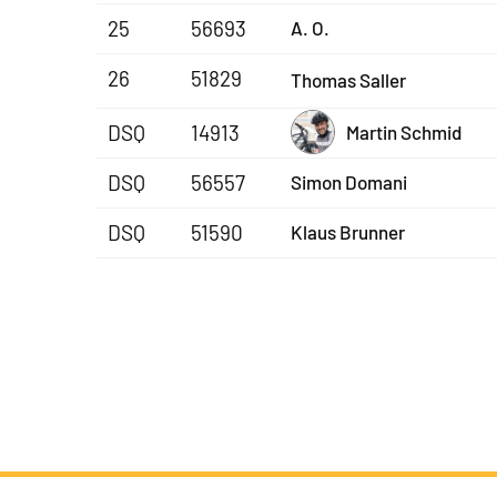
25
56693
A. O.
26
51829
Thomas Saller
DSQ
14913
Martin Schmid
DSQ
56557
Simon Domani
DSQ
51590
Klaus Brunner