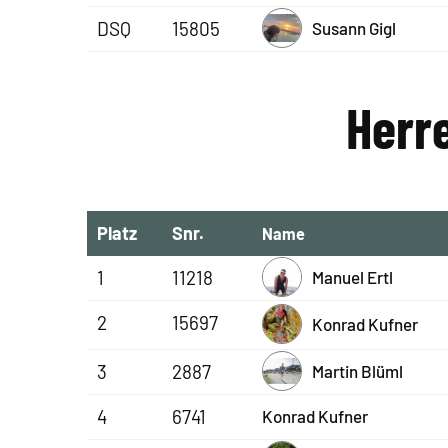
DSQ
15805
Susann Gigl
Herre
Platz
Snr.
Name
1
11218
Manuel Ertl
2
15697
Konrad Kufner
3
2887
Martin Blüml
4
6741
Konrad Kufner