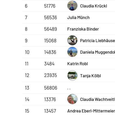
6
51776
Claudia Krückl
7
56536
Julia Münch
8
56489
Franziska Binder
9
15068
Patricia Liebhäuse
10
14836
Daniela Muggendo
11
3484
Katrin Robl
12
23935
Tanja Kölbl
13
56806
. .
14
13376
Claudia Wachtveitl
15
13457
Andrea Eberl-Mittermeier