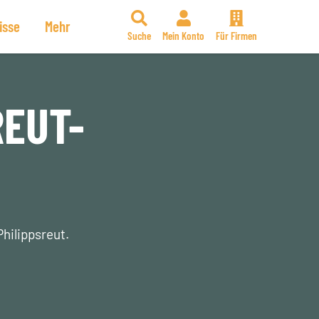
isse
Mehr
Suche
Mein Konto
Für Firmen
REUT-
Philippsreut.