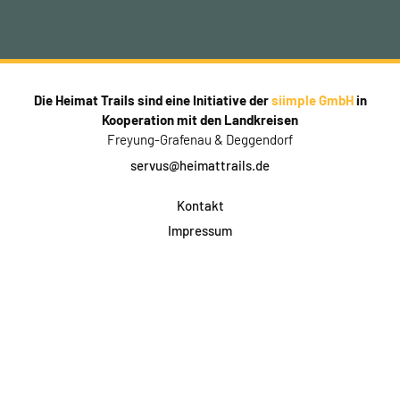
Die Heimat Trails sind eine Initiative der
siimple GmbH
in
Kooperation mit den Landkreisen
Freyung-Grafenau & Deggendorf
servus@heimattrails.de
Kontakt
Impressum
Datenschutz
AGB & Teilnahme
FAQ
Login für Firmen