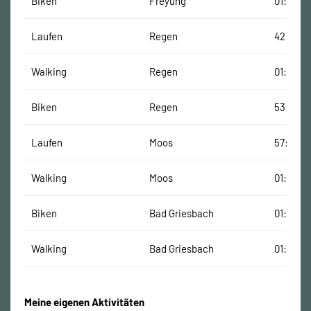
Biken
Freyung
01:12:48
Laufen
Regen
42:08 M
Walking
Regen
01:07:48
Biken
Regen
53:13 Mi
Laufen
Moos
57:15 Mi
Walking
Moos
01:21:06
Biken
Bad Griesbach
01:27:42
Walking
Bad Griesbach
01:28:58
Meine eigenen Aktivitäten