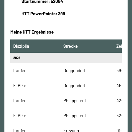
Startnummer: 52084
HTT PowerPoints: 399
Meine HTT Ergebnisse
Disziplin
Strecke
Zeit
2026
Laufen
Deggendorf
59:01 Mi
E-Bike
Deggendorf
41:46 Mi
Laufen
Philippsreut
42:32 M
E-Bike
Philippsreut
52:37 Mi
Laufen
Freyung
01:02:37