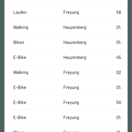
Laufen
Freyung
58:54 M
Walking
Hauzenberg
01:25:06
Biken
Hauzenberg
01:02:25
E-Bike
Hauzenberg
45:16 Mi
Walking
Freyung
02:41:13
E-Bike
Freyung
01:00:50
E-Bike
Freyung
50:13 Mi
E-Bike
Freyung
01:17:31