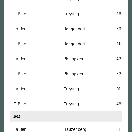
E-Bike
Freyung
46:30 M
Laufen
Deggendorf
59:01 Mi
E-Bike
Deggendorf
41:46 Mi
Laufen
Philippsreut
42:32 M
E-Bike
Philippsreut
52:37 Mi
Laufen
Freyung
01:02:37
E-Bike
Freyung
46:30 M
2025
Laufen
Hauzenberg
51:41 Mi