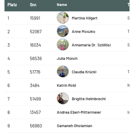
Platz
Snr.
Name
Te
Martina Hilgart
1
15991
SLC
Anne Moszko
2
52067
Tea
Annamaria Dr. Szöllösi
3
16034
Sti
Julia Münch
4
56536
Claudia Krückl
5
51776
Tea
Katrin Robl
6
3484
Nor
Brigitte Helmbrecht
7
51499
Andrea Eberl-Mittermeier
8
13457
Isa
Samaneh Gholamian
9
56960