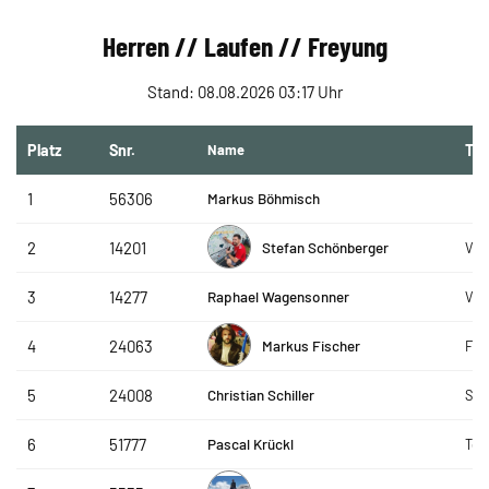
Herren // Laufen // Freyung
Stand: 08.08.2026 03:17 Uhr
Platz
Snr.
Name
Te
Markus Böhmisch
1
56306
Stefan Schönberger
2
14201
VTA
Raphael Wagensonner
3
14277
VTA
Markus Fischer
4
24063
FC 
Christian Schiller
5
24008
SLC
Pascal Krückl
6
51777
Tea