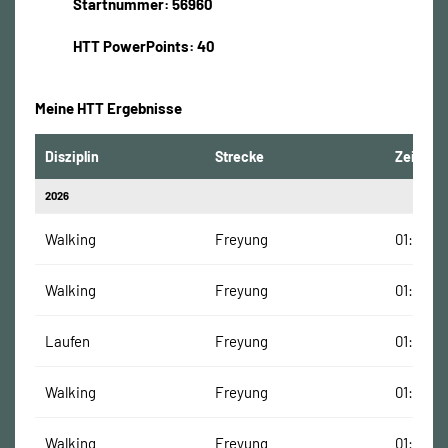
Startnummer: 56960
HTT PowerPoints: 40
Meine HTT Ergebnisse
Disziplin
Strecke
Zeit
2026
Walking
Freyung
01:43:56
Walking
Freyung
01:42:32
Laufen
Freyung
01:48:32
Walking
Freyung
01:43:56
Walking
Freyung
01:42:32