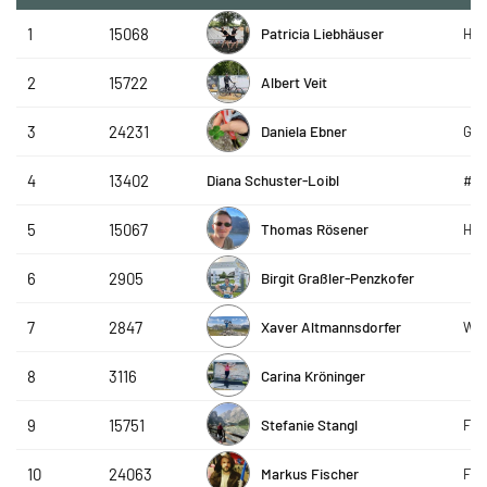
Patricia Liebhäuser
1
15068
HTT
Albert Veit
2
15722
Daniela Ebner
3
24231
GP 
Diana Schuster-Loibl
4
13402
#te
Thomas Rösener
5
15067
HTT
Birgit Graßler-Penzkofer
6
2905
Xaver Altmannsdorfer
7
2847
Woi
Carina Kröninger
8
3116
Stefanie Stangl
9
15751
FC 
Markus Fischer
10
24063
FC 