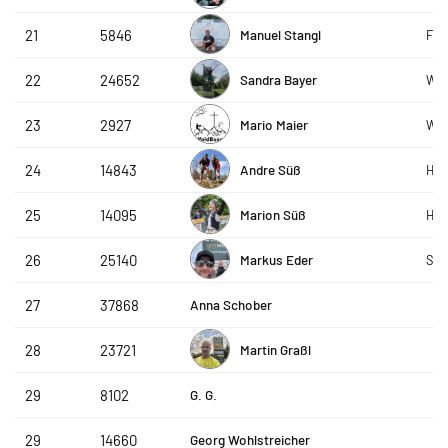
Manuel Stangl
21
5846
FC 
Sandra Bayer
22
24652
WSV
Mario Maier
23
2927
Wo
Andre Süß
24
14843
HTT
Marion Süß
25
14095
HTT
Markus Eder
26
25140
Spo
Anna Schober
27
37868
Martin Graßl
28
23721
G. G.
29
8102
Georg Wohlstreicher
29
14660