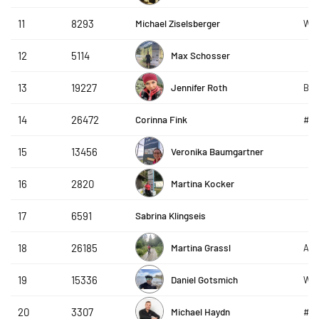
Michael Ziselsberger
11
8293
WSV
Max Schosser
12
5114
Jennifer Roth
13
19227
BOL
Corinna Fink
14
26472
#te
Veronika Baumgartner
15
13456
Martina Kocker
16
2820
Sabrina Klingseis
17
6591
Martina Grassl
18
26185
ACP
Daniel Gotsmich
19
15336
W4i
Michael Haydn
20
3307
#te