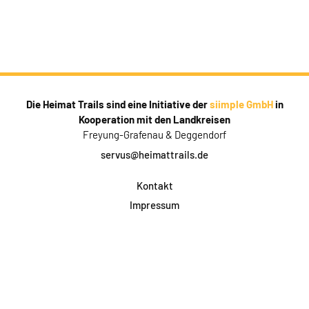
Die Heimat Trails sind eine Initiative der
siimple GmbH
in
Kooperation mit den Landkreisen
Freyung-Grafenau & Deggendorf
servus@heimattrails.de
Kontakt
Impressum
Datenschutz
AGB & Teilnahme
FAQ
Login für Firmen