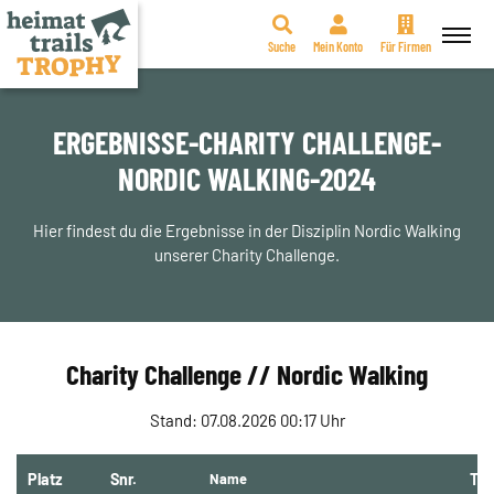
Suche
Mein Konto
Für Firmen
Zum
Inhalt
springen
ERGEBNISSE-CHARITY CHALLENGE-
NORDIC WALKING-2024
Hier findest du die Ergebnisse in der Disziplin Nordic Walking
unserer Charity Challenge.
Charity Challenge // Nordic Walking
Stand: 07.08.2026 00:17 Uhr
Platz
Snr.
Name
Te