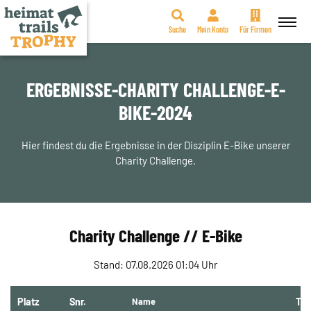
Suche
Mein Konto
Für Firmen
Zum
Inhalt
springen
ERGEBNISSE-CHARITY CHALLENGE-E-
BIKE-2024
Hier findest du die Ergebnisse in der Disziplin E-Bike unserer
Charity Challenge.
Charity Challenge // E-Bike
Stand: 07.08.2026 01:04 Uhr
Platz
Snr.
Name
Te