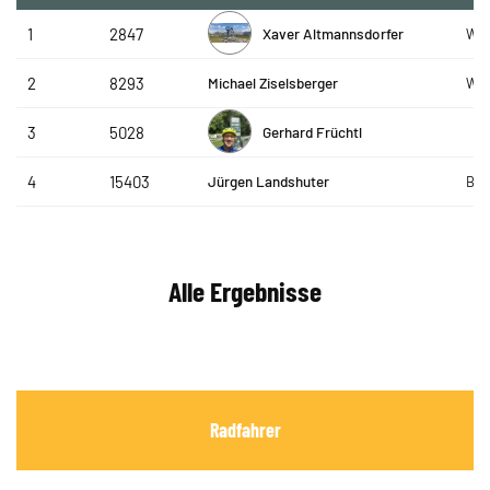
Xaver Altmannsdorfer
1
2847
Woi
Michael Ziselsberger
2
8293
WSV
Gerhard Früchtl
3
5028
Jürgen Landshuter
4
15403
Bäc
Alle Ergebnisse
Radfahrer