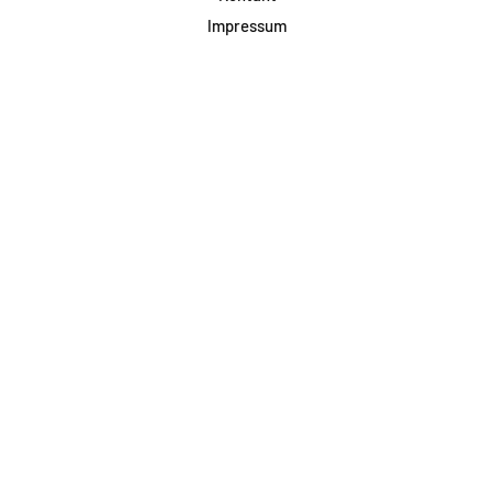
Impressum
Datenschutz
AGB & Teilnahme
FAQ
Login für Firmen
Facebook
Instagram
Jetzt Newsletter abonnieren