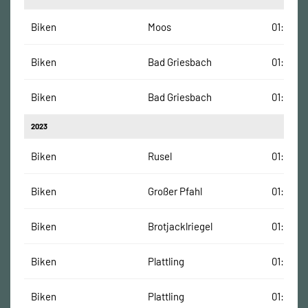
Biken
Moos
01:10:59
Biken
Bad Griesbach
01:33:32
Biken
Bad Griesbach
01:28:32
2023
Biken
Rusel
01:33:43
Biken
Großer Pfahl
01:24:00
Biken
Brotjacklriegel
01:17:01
Biken
Plattling
01:01:01
Biken
Plattling
01:01:01