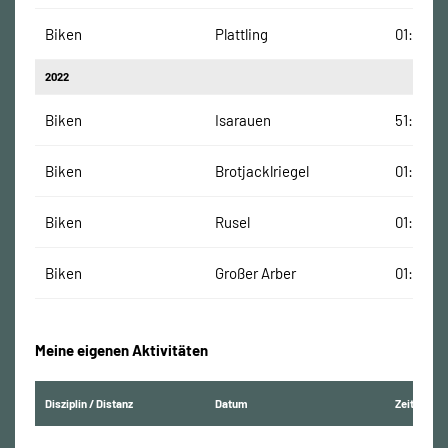
Biken
Plattling
01:01:01
2022
Biken
Isarauen
51:28 Mi
Biken
Brotjacklriegel
01:07:09
Biken
Rusel
01:19:11 
Biken
Großer Arber
01:30:45
Meine eigenen Aktivitäten
Disziplin / Distanz
Datum
Zeit