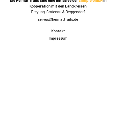
Die Heimat Trails sind eine Initiative der
siimple GmbH
in
Kooperation mit den Landkreisen
Freyung-Grafenau & Deggendorf
servus@heimattrails.de
Kontakt
Impressum
Datenschutz
AGB & Teilnahme
FAQ
Login für Firmen
Facebook
Instagram