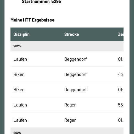
Startnummer: 5295
Meine HTT Ergebnisse
Disziplin
Strecke
Zeit
2025
Laufen
Deggendorf
01:22:39
Biken
Deggendorf
43:22 M
Biken
Deggendorf
01:30:33
Laufen
Regen
56:11 Mi
Laufen
Regen
01:06:09
2024