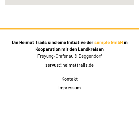
Die Heimat Trails sind eine Initiative der
siimple GmbH
in
Kooperation mit den Landkreisen
Freyung-Grafenau & Deggendorf
servus@heimattrails.de
Kontakt
Impressum
Datenschutz
AGB & Teilnahme
FAQ
Login für Firmen