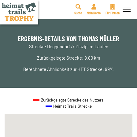
Suche
Mein Konto
Für Firmen
Zum
Inhalt
springen
ERGEBNIS-DETAILS VON THOMAS MÜLLER
Strecke: Deggendorf // Disziplin: Laufen
Zurückgelegte Strecke: 9,80 km
Berechnete Ähnlichkeit zur HTT Strecke: 99%
Zurückgelegte Strecke des Nutzers
Heimat Trails Strecke