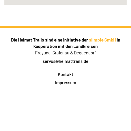
Die Heimat Trails sind eine Initiative der
siimple GmbH
in
Kooperation mit den Landkreisen
Freyung-Grafenau & Deggendorf
servus@heimattrails.de
Kontakt
Impressum
Datenschutz
AGB & Teilnahme
FAQ
Login für Firmen