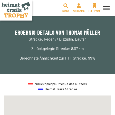
Suche
Mein Konto
Für Firmen
Zum
Inhalt
springen
ERGEBNIS-DETAILS VON THOMAS MÜLLER
Strecke: Regen // Disziplin: Laufen
Zurückgelegte Strecke: 8,07 km
Berechnete Ähnlichkeit zur HTT Strecke: 99%
Zurückgelegte Strecke des Nutzers
Heimat Trails Strecke