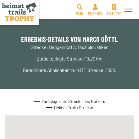
Suche
Mein Konto
Für Firmen
Zum
Inhalt
springen
ERGEBNIS-DETAILS VON MARCO GÖTTL
Strecke: Deggendorf // Disziplin: Biken
Zurückgelegte Strecke: 19,20 km
Berechnete Ähnlichkeit zur HTT Strecke: 100%
Zurückgelegte Strecke des Nutzers
Heimat Trails Strecke