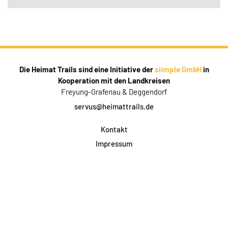
Die Heimat Trails sind eine Initiative der
siimple GmbH
in
Kooperation mit den Landkreisen
Freyung-Grafenau & Deggendorf
servus@heimattrails.de
Kontakt
Impressum
Datenschutz
AGB & Teilnahme
FAQ
Login für Firmen