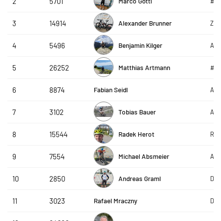
Marco Göttl
2
5701
#te
Alexander Brunner
3
14914
ZF 
Benjamin Kilger
4
5496
AVS
Matthias Artmann
5
26252
#te
Fabian Seidl
6
8874
AVS
Tobias Bauer
7
3102
AVS
Radek Herot
8
15544
RHs
Michael Absmeier
9
7554
AVS
Andreas Graml
10
2850
DAP
Rafael Mraczny
11
3023
DAP