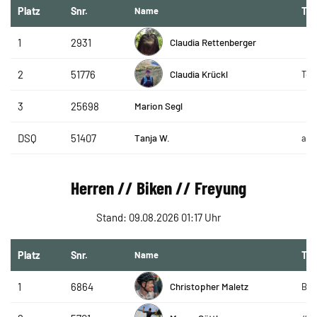
Platz
Snr.
Name
Te
Claudia Rettenberger
1
2931
Claudia Krückl
2
51776
Tea
Marion Segl
3
25698
Tanja W.
DSQ
51407
amb
Herren // Biken // Freyung
Stand: 09.08.2026 01:17 Uhr
Platz
Snr.
Name
Te
Christopher Maletz
1
6864
Bay