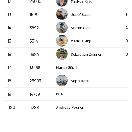
Markus Rink
12
24060
Josef Kaser
13
1518
Tea
Stefan Seidl
14
3892
AVS
Markus Nigl
15
5514
DAP
Sebastian Zimmer
16
6924
DAP
Marco Göstl
17
13669
Sepp Hartl
18
25903
M. B.
19
14769
Andreas Posner
DSQ
3288