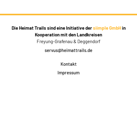
Die Heimat Trails sind eine Initiative der
siimple GmbH
in
Kooperation mit den Landkreisen
Freyung-Grafenau & Deggendorf
servus@heimattrails.de
Kontakt
Impressum
Datenschutz
AGB & Teilnahme
FAQ
Login für Firmen