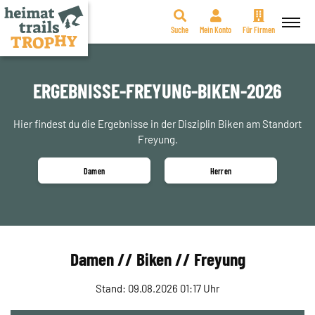
Suche
Mein Konto
Für Firmen
Zum
Inhalt
springen
ERGEBNISSE-FREYUNG-BIKEN-2026
Hier findest du die Ergebnisse in der Disziplin Biken am Standort
Freyung.
Damen
Herren
Damen // Biken // Freyung
Stand: 09.08.2026 01:17 Uhr