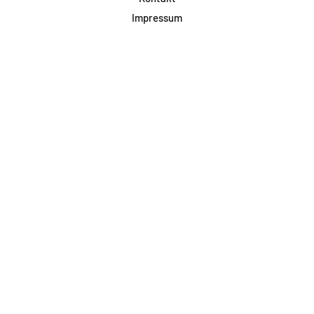
Impressum
Datenschutz
AGB & Teilnahme
FAQ
Login für Firmen
Facebook
Instagram
Jetzt Newsletter abonnieren