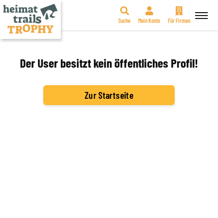
Suche
Mein Konto
Für Firmen
Zum
Inhalt
springen
Der User besitzt kein öffentliches Profil!
Zur Startseite