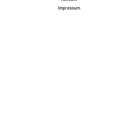
Impressum
Datenschutz
AGB & Teilnahme
FAQ
Login für Firmen
Facebook
Instagram
Jetzt Newsletter abonnieren