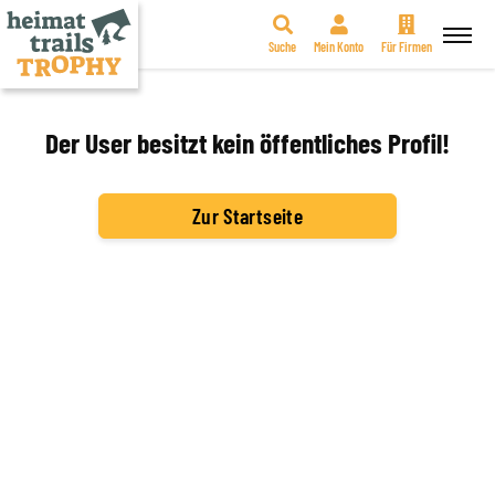
Suche
Mein Konto
Für Firmen
Zum
Inhalt
springen
Der User besitzt kein öffentliches Profil!
Zur Startseite