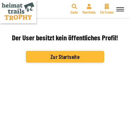
Suche
Mein Konto
Für Firmen
Zum
Inhalt
springen
Der User besitzt kein öffentliches Profil!
Zur Startseite