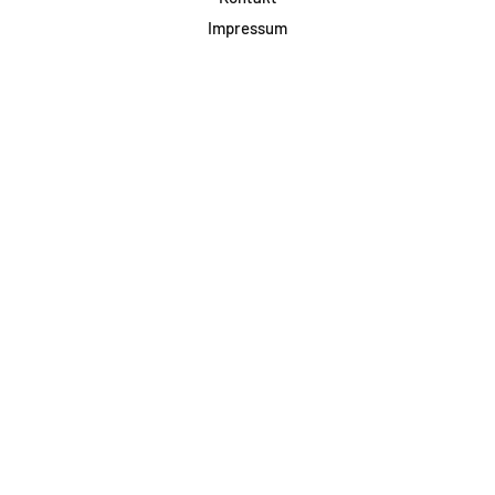
Impressum
Datenschutz
AGB & Teilnahme
FAQ
Login für Firmen
Facebook
Instagram
Jetzt Newsletter abonnieren