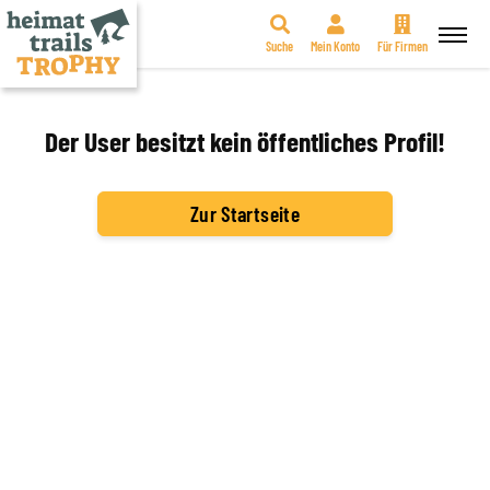
Suche
Mein Konto
Für Firmen
Zum
Inhalt
springen
Der User besitzt kein öffentliches Profil!
Zur Startseite