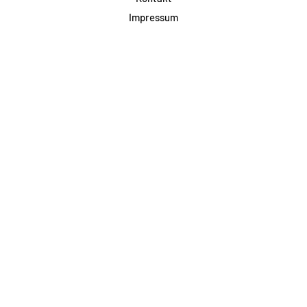
Impressum
Datenschutz
AGB & Teilnahme
FAQ
Login für Firmen
Facebook
Instagram
Jetzt Newsletter abonnieren