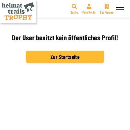
Suche
Mein Konto
Für Firmen
Zum
Inhalt
springen
Der User besitzt kein öffentliches Profil!
Zur Startseite