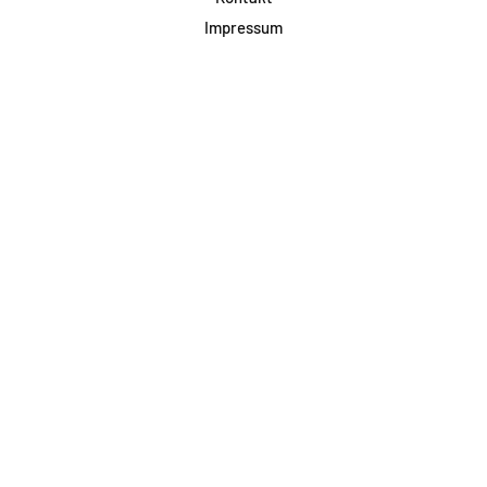
Impressum
Datenschutz
AGB & Teilnahme
FAQ
Login für Firmen
Facebook
Instagram
Jetzt Newsletter abonnieren