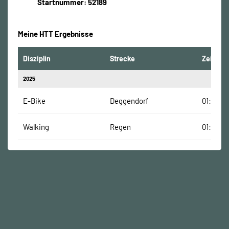
Startnummer: 52189
Meine HTT Ergebnisse
Disziplin
Strecke
Zeit
2025
E-Bike
Deggendorf
01:20:43
Walking
Regen
01:47:58