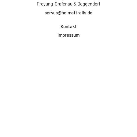
Freyung-Grafenau & Deggendorf
servus@heimattrails.de
Kontakt
Impressum
Datenschutz
AGB & Teilnahme
FAQ
Login für Firmen
Facebook
Instagram