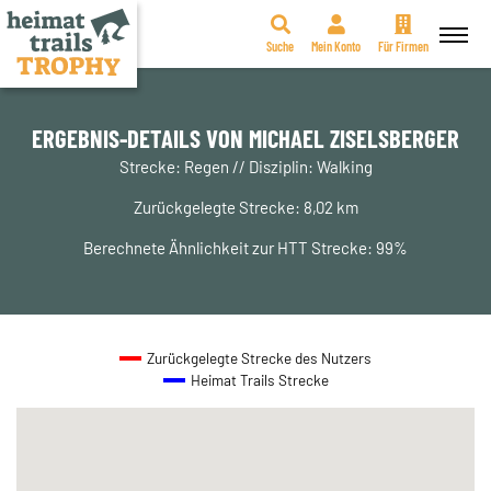
Suche
Mein Konto
Für Firmen
Zum
Inhalt
springen
ERGEBNIS-DETAILS VON MICHAEL ZISELSBERGER
Strecke: Regen // Disziplin: Walking
Zurückgelegte Strecke: 8,02 km
Berechnete Ähnlichkeit zur HTT Strecke: 99%
Zurückgelegte Strecke des Nutzers
Heimat Trails Strecke