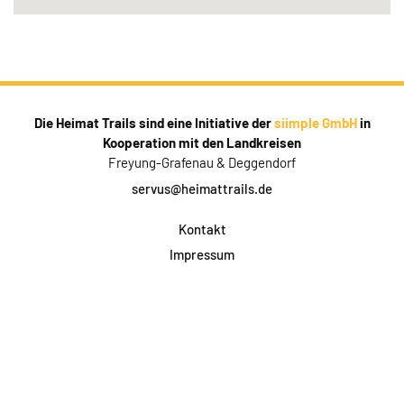
Die Heimat Trails sind eine Initiative der
siimple GmbH
in
Kooperation mit den Landkreisen
Freyung-Grafenau & Deggendorf
servus@heimattrails.de
Kontakt
Impressum
Datenschutz
AGB & Teilnahme
FAQ
Login für Firmen